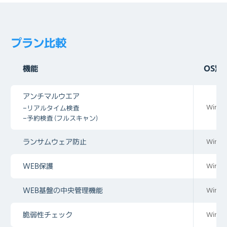
プラン比較
機能
OS別
アンチマルウエア
Win, 
-リアルタイム検査
-予約検査（フルスキャン）
ランサムウェア防止
Win, 
WEB保護
Win, 
WEB基盤の中央管理機能
Win, 
脆弱性チェック
Win, 