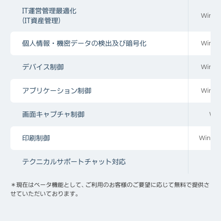
IT運営管理最適化
Win, 
(IT資産管理)
個人情報・機密データの検出及び暗号化
Win, 
デバイス制御
Win, 
アプリケーション制御
Win, 
画面キャプチャ制御
Win
印刷制御
Win,m
テクニカルサポートチャット対応
＊現在はベータ機能として、ご利用のお客様のご要望に応じて無料で提供さ
せていただいております。